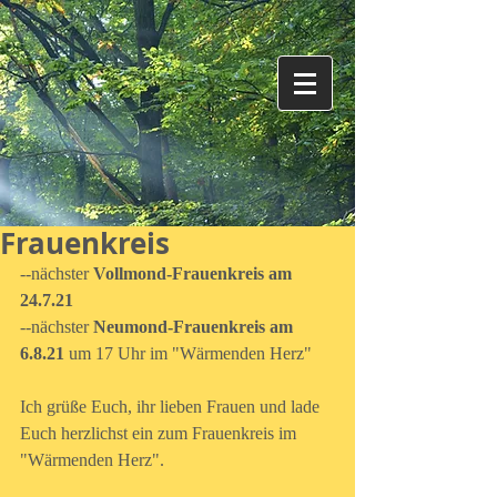
Frauenkreis
--nächster 
Vollmond-Frauenkreis am 
24.7.21
--nächster
 Neumond-Frauenkreis am 
6.8.21
 um 17 Uhr im "Wärmenden Herz"
Ich grüße Euch, ihr lieben Frauen und lade 
Euch herzlichst ein zum Frauenkreis im 
"Wärmenden Herz".