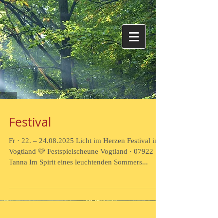
Festival
Fr · 22. – 24.08.2025 Licht im Herzen Festival im
Vogtland 🩷 Festspielscheune Vogtland · 07922
Tanna Im Spirit eines leuchtenden Sommers...