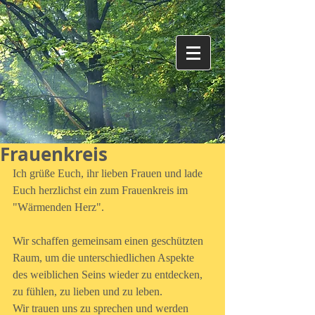
Frauenkreis
Ich grüße Euch, ihr lieben Frauen und lade 
Euch herzlichst ein zum Frauenkreis im 
"Wärmenden Herz".
Wir schaffen gemeinsam einen geschützten 
Raum, um die unterschiedlichen Aspekte 
des weiblichen Seins wieder zu entdecken, 
zu fühlen, zu lieben und zu leben.
Wir trauen uns zu sprechen und werden 