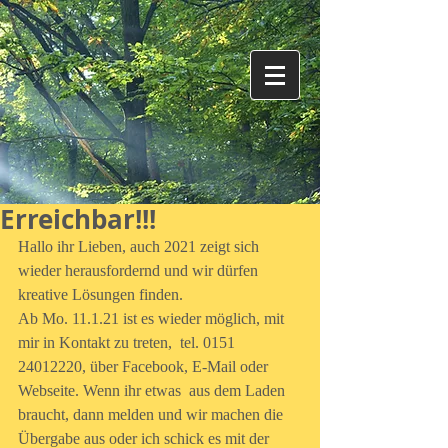
Erreichbar!!!
Hallo ihr Lieben, auch 2021 zeigt sich 
wieder herausfordernd und wir dürfen 
kreative Lösungen finden.
Ab Mo. 11.1.21 ist es wieder möglich, mit 
mir in Kontakt zu treten,  tel. 0151 
24012220, über Facebook, E-Mail oder 
Webseite. Wenn ihr etwas  aus dem Laden 
braucht, dann melden und wir machen die 
Übergabe aus oder ich schick es mit der 